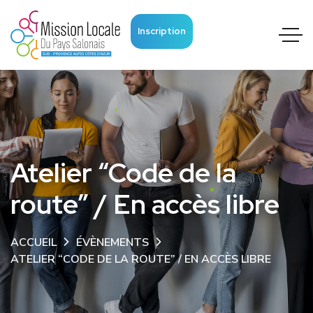
Inscription
Atelier “Code de la
route” / En accès libre
ACCUEIL
ÉVÈNEMENTS
ATELIER “CODE DE LA ROUTE” / EN ACCÈS LIBRE