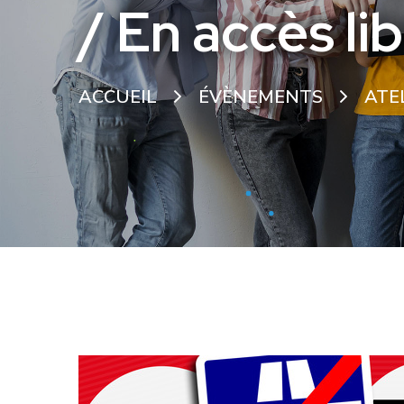
/ En accès li
ACCUEIL
ÉVÈNEMENTS
ATE