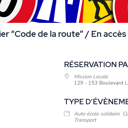
ier “Code de la route” / En accès 
RÉSERVATION P
Mission Locale
129 - 153 Boulevard L
TYPE D’ÉVÈNEM
oogle
iCalendar
Office 365
Auto école solidaire
Co
Transport